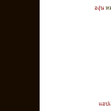
องุ่น
หม
แอปเป