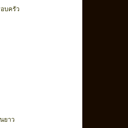
รอบครัว
ืนยาว