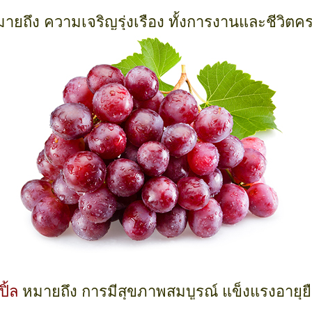
ายถึง ความเจริญรุ่งเรือง ทั้งการงานและชีวิตค
ิ้ล
หมายถึง การมีสุขภาพสมบูรณ์ แข็งแรงอายุย