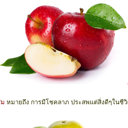
้ม
หมายถึง การมีโชคลาภ ประสพแต่สิ่งดีๆในชีว