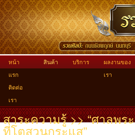
หน้า
สินค้า
บริการ
ผลงานของ
แรก
เรา
ติดต่อ
เรา
สาระความรู้ >> “ศาลพระภูม
ที่โตสวนกระแส”