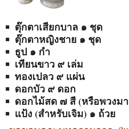
ตุ๊กตาเสียกบาล ๑ ชุด
ตุ๊กตาหญิงชาย ๑ ชุด
ธูป ๑ กำ
เทียนขาว ๙ เล่ม
ทองเปลว ๙ แผ่น
ดอกบัว ๙ ดอก
ดอกไม้สด ๗ สี (หรือพวงมา
แป้ง (สำหรับเจิม) ๑ ถ้วย