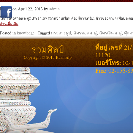
Posted on
April 22, 2013
by
admin
ในการตั้งศาลพระภูมิประจำเคหสถานบ้านเรือน ต้องมีการเตรียมข้าวของต่างๆ เพื่อประก
อ่านเพิ่มเติม
Posted in
knowledge
|
Tagged
กระถางธูป
,
ฉัตรทอง ๑ คู่
,
ฉัตรเงิน ๑ คู่
,
ตุ๊กต
ที่อยู่
รวมศิลป์
เลขที่ 21
11120
Copyright © 2013 Ruamsilp
เบอร์โทร:
02-1
Fax:
02-156-8