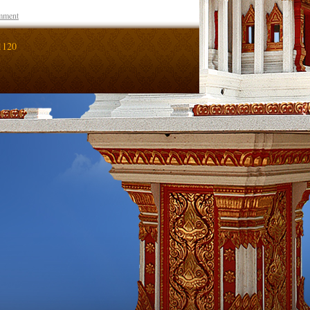
mment
1120