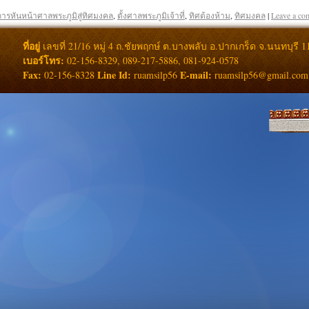
การหันหน้าศาลพระภูมิสู่ทิศมงคล
,
ตั้งศาลพระภูมิเจ้าที่
,
ทิศต้องห้าม
,
ทิศมงคล
|
Leave a co
ที่อยู่
เลขที่ 21/16 หมู่ 4 ถ.ชัยพฤกษ์ ต.บางพลับ อ.ปากเกร็ด จ.นนทบุรี 1
เบอร์โทร:
02-156-8329, 089-217-5886, 081-924-0578
Fax:
Line Id:
E-mail:
02-156-8328
ruamsilp56
ruamsilp56@gmail.com