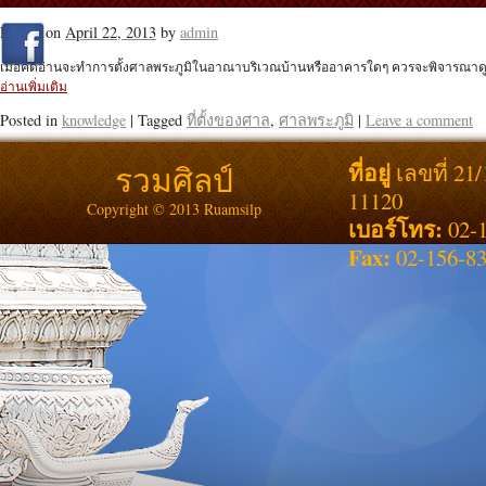
Posted on
April 22, 2013
by
admin
เมื่อคิดอ่านจะทำการตั้งศาลพระภูมิในอาณาบริเวณบ้านหรืออาคารใดๆ ควรจะพิจารณาดูทำเ
อ่านเพิ่มเติม
Posted in
knowledge
|
Tagged
ที่ตั้งของศาล
,
ศาลพระภูมิ
|
Leave a comment
ที่อยู่
รวมศิลป์
เลขที่ 21
11120
Copyright © 2013 Ruamsilp
เบอร์โทร:
02-1
Fax:
02-156-8