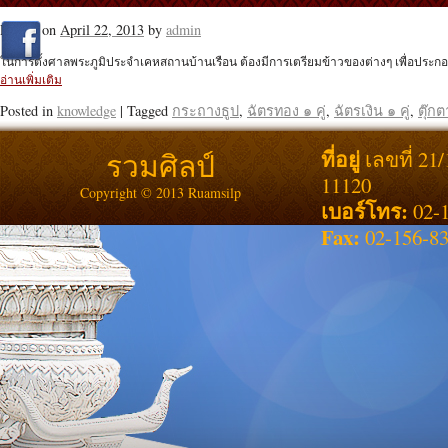
Posted on
April 22, 2013
by
admin
ในการตั้งศาลพระภูมิประจำเคหสถานบ้านเรือน ต้องมีการเตรียมข้าวของต่างๆ เพื่อประก
อ่านเพิ่มเติม
Posted in
knowledge
|
Tagged
กระถางธูป
,
ฉัตรทอง ๑ คู่
,
ฉัตรเงิน ๑ คู่
,
ตุ๊กต
ที่อยู่
รวมศิลป์
เลขที่ 21
11120
Copyright © 2013 Ruamsilp
เบอร์โทร:
02-1
Fax:
02-156-8