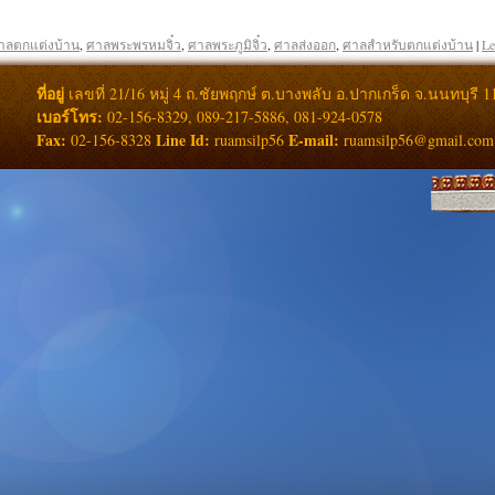
าลตกแต่งบ้าน
,
ศาลพระพรหมจิ๋ว
,
ศาลพระภูมิจิ๋ว
,
ศาลส่งออก
,
ศาลสำหรับตกแต่งบ้าน
|
Le
ที่อยู่
เลขที่ 21/16 หมู่ 4 ถ.ชัยพฤกษ์ ต.บางพลับ อ.ปากเกร็ด จ.นนทบุรี 1
เบอร์โทร:
02-156-8329, 089-217-5886, 081-924-0578
Fax:
Line Id:
E-mail:
02-156-8328
ruamsilp56
ruamsilp56@gmail.com