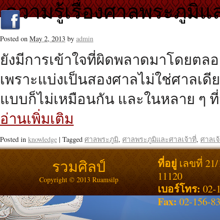
ความรู้เรื่องศาลพระภูมิแล
Posted on
May 2, 2013
by
admin
ยังมีการเข้าใจที่ผิดพลาดมาโดยตลอด
เพราะแบ่งเป็นสองศาลไม่ใช่ศาลเดี
แบบก็ไม่เหมือนกัน และในหลาย ๆ ที่
อ่านเพิ่มเติม
Posted in
knowledge
|
Tagged
ศาลพระภูมิ
,
ศาลพระภูมิและศาลเจ้าที่
,
ศาลเจ้า
ที่อยู่
รวมศิลป์
เลขที่ 21
11120
Copyright © 2013 Ruamsilp
เบอร์โทร:
02-1
Fax:
02-156-8