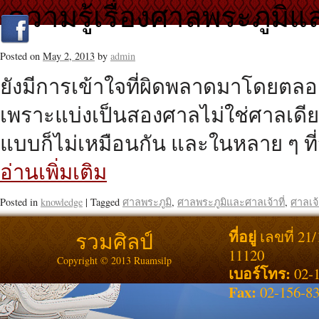
ความรู้เรื่องศาลพระภูมิแล
Posted on
May 2, 2013
by
admin
ยังมีการเข้าใจที่ผิดพลาดมาโดยตลอด
เพราะแบ่งเป็นสองศาลไม่ใช่ศาลเดี
แบบก็ไม่เหมือนกัน และในหลาย ๆ ที่
อ่านเพิ่มเติม
Posted in
knowledge
|
Tagged
ศาลพระภูมิ
,
ศาลพระภูมิและศาลเจ้าที่
,
ศาลเจ้า
ที่อยู่
รวมศิลป์
เลขที่ 21
11120
Copyright © 2013 Ruamsilp
เบอร์โทร:
02-1
Fax:
02-156-8