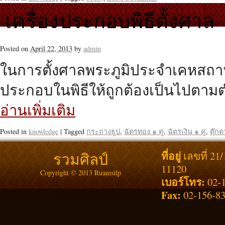
เครื่องประกอบพิธีตั้งศาล
Posted on
April 22, 2013
by
admin
ในการตั้งศาลพระภูมิประจำเคหสถานบ
ประกอบในพิธีให้ถูกต้องเป็นไปตาม
อ่านเพิ่มเติม
Posted in
knowledge
|
Tagged
กระถางธูป
,
ฉัตรทอง ๑ คู่
,
ฉัตรเงิน ๑ คู่
,
ตุ๊กต
ที่อยู่
รวมศิลป์
เลขที่ 21
11120
Copyright © 2013 Ruamsilp
เบอร์โทร:
02-1
Fax:
02-156-8